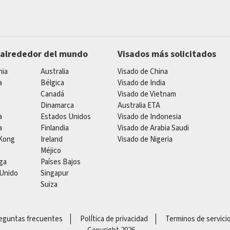
 alrededor del mundo
Visados más solicitados
nia
Australia
Visado de China
a
Bélgica
Visado de India
Canadá
Visado de Vietnam
Dinamarca
Australia ETA
a
Estados Unidos
Visado de Indonesia
a
Finlandia
Visado de Arabia Saudi
Kong
Ireland
Visado de Nigeria
Méjico
ga
Países Bajos
 Unido
Singapur
Suiza
eguntas frecuentes
PolÍtica de privacidad
Terminos de servici