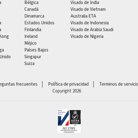
a
Bélgica
Visado de India
Canadá
Visado de Vietnam
Dinamarca
Australia ETA
a
Estados Unidos
Visado de Indonesia
a
Finlandia
Visado de Arabia Saudi
Kong
Ireland
Visado de Nigeria
Méjico
ga
Países Bajos
 Unido
Singapur
Suiza
eguntas frecuentes
PolÍtica de privacidad
Terminos de servici
Copyright 2026