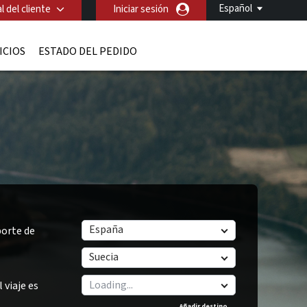
Español
l del cliente
Iniciar sesión
ICIOS
ESTADO DEL PEDIDO
España
orte de
Suecia
 viaje es
Añadir destino