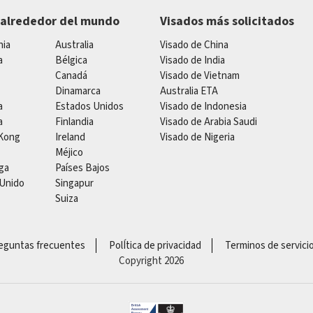
 alrededor del mundo
Visados más solicitados
nia
Australia
Visado de China
a
Bélgica
Visado de India
Canadá
Visado de Vietnam
Dinamarca
Australia ETA
a
Estados Unidos
Visado de Indonesia
a
Finlandia
Visado de Arabia Saudi
Kong
Ireland
Visado de Nigeria
Méjico
ga
Países Bajos
 Unido
Singapur
Suiza
eguntas frecuentes
PolÍtica de privacidad
Terminos de servici
Copyright 2026