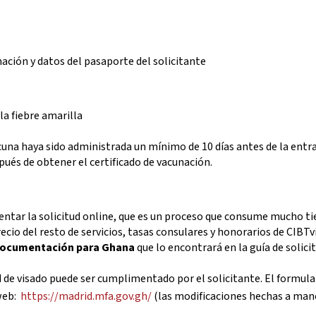
mación y datos del pasaporte del solicitante
la fiebre amarilla
vacuna haya sido administrada un mínimo de 10 días antes de la entra
ués de obtener el certificado de vacunación.
entar la solicitud online, que es un proceso que consume mucho ti
ecio del resto de servicios, tasas consulares y honorarios de CIBTvi
 documentación para Ghana
que lo encontrará en la guía de solici
d de visado puede ser cumplimentado por el solicitante. El formula
web:
https://madrid.mfa.gov.gh/
(las modificaciones hechas a man