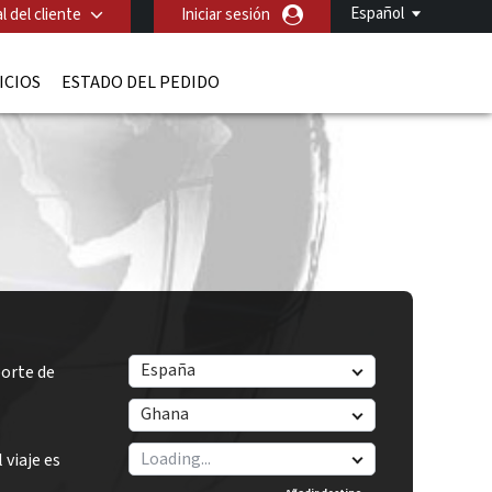
Español
l del cliente
Iniciar sesión
ICIOS
ESTADO DEL PEDIDO
España
orte de
Ghana
 viaje es